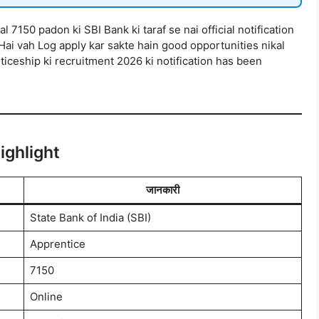
tal 7150 padon ki SBI Bank ki taraf se nai official notification
 Hai vah Log apply kar sakte hain good opportunities nikal
nticeship ki recruitment 2026 ki notification has been
ighlight
जानकारी
State Bank of India (SBI)
Apprentice
7150
Online