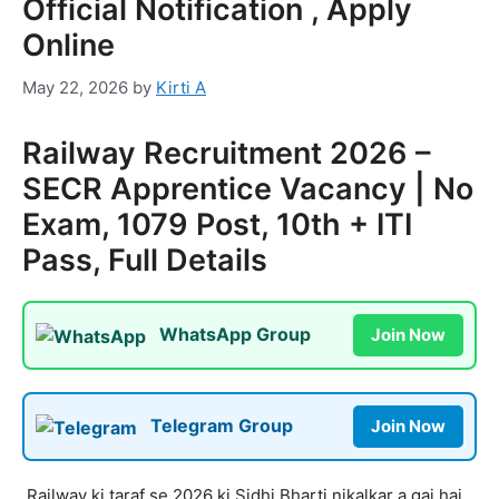
Official Notification , Apply
Online
May 22, 2026
by
Kirti A
Railway Recruitment 2026 –
SECR Apprentice Vacancy | No
Exam, 1079 Post, 10th + ITI
Pass, Full Details
WhatsApp Group
Join Now
Telegram Group
Join Now
Railway ki taraf se 2026 ki Sidhi Bharti nikalkar a gai hai