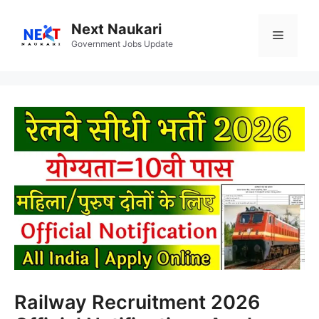
Skip
to
Next Naukari
Menu
content
Government Jobs Update
Railway Recruitment 2026