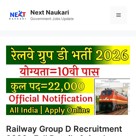
Skip
to
Next Naukari
Menu
content
Government Jobs Update
Railway Group D Recruitment